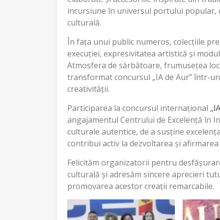
incursiune în universul portului popular, c
culturală.
În fața unui public numeros, colecțiile pr
execuției, expresivitatea artistică și mod
Atmosfera de sărbătoare, frumusețea locaț
transformat concursul „IA de Aur” într-un
creativității.
Participarea la concursul internațional
„I
angajamentul Centrului de Excelență în I
culturale autentice, de a susține excelența
contribui activ la dezvoltarea și afirmarea
Felicităm organizatorii pentru desfășurar
culturală și adresăm sincere aprecieri tutu
promovarea acestor creații remarcabile.