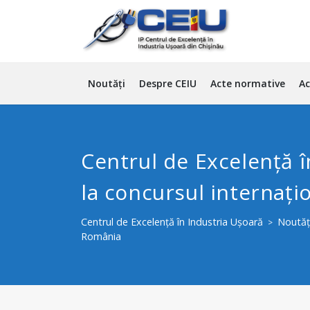
Noutăți
Despre CEIU
Acte normative
Ac
Centrul de Excelență 
la concursul internați
Centrul de Excelență în Industria Ușoară
Noutăț
>
România