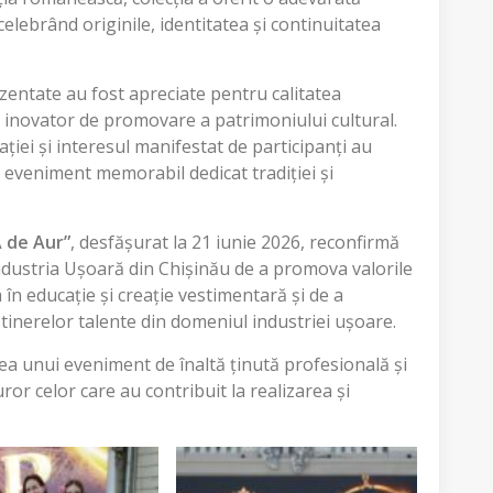
elebrând originile, identitatea și continuitatea
ezentate au fost apreciate pentru calitatea
ul inovator de promovare a patrimoniului cultural.
iei și interesul manifestat de participanți au
 eveniment memorabil dedicat tradiției și
A de Aur”
, desfășurat la 21 iunie 2026, reconfirmă
ndustria Ușoară din Chișinău de a promova valorile
 în educație și creație vestimentară și de a
 tinerelor talente din domeniul industriei ușoare.
ea unui eveniment de înaltă ținută profesională și
ror celor care au contribuit la realizarea și