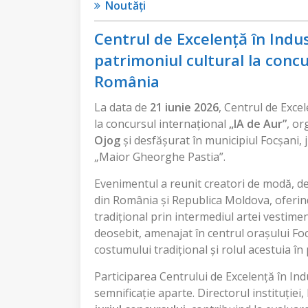
Noutăți
Centrul de Excelență în Ind
patrimoniul cultural la concu
România
La data de
21 iunie 2026
, Centrul de Exce
la concursul internațional
„IA de Aur”
, o
Ojog
și desfășurat în municipiul Focșani, 
„Maior Gheorghe Pastia”.
Evenimentul a reunit creatori de modă, des
din România și Republica Moldova, oferi
tradițional prin intermediul artei vestime
deosebit, amenajat în centrul orașului Foc
costumului tradițional și rolul acestuia în 
Participarea Centrului de Excelență în In
semnificație aparte. Directorul instituției,