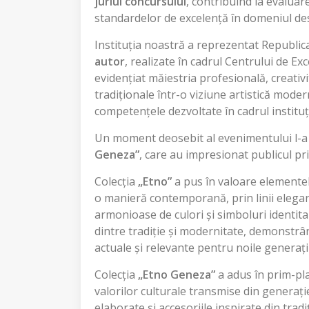
juriul concursului
, contribuind la evaluar
standardelor de excelență în domeniul desi
Instituția noastră a reprezentat Republi
autor
, realizate în cadrul Centrului de Ex
evidențiat măiestria profesională, creativi
tradiționale într-o viziune artistică mode
competențele dezvoltate în cadrul instituți
Un moment deosebit al evenimentului l-a c
Geneza”
, care au impresionat publicul prin
Colecția
„Etno”
a pus în valoare elementele
o manieră contemporană, prin linii elegant
armonioase de culori și simboluri identita
dintre tradiție și modernitate, demonstrân
actuale și relevante pentru noile generații
Colecția
„Etno Geneza”
a adus în prim-pl
valorilor culturale transmise din generați
elaborate și accesoriile inspirate din trad