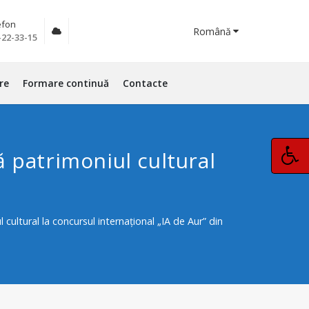
efon
Română
-22-33-15
re
Formare continuă
Contacte
 patrimoniul cultural
ultural la concursul internațional „IA de Aur” din