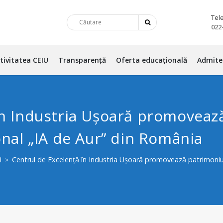
Tel
022
tivitatea CEIU
Transparență
Oferta educațională
Admite
în Industria Ușoară promovează
onal „IA de Aur” din România
i
Centrul de Excelență în Industria Ușoară promovează patrimoniul c
>