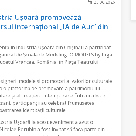
23.06.2026
ustria Ușoară promovează
rsul internațional „IA de Aur” din
lență în Industria Ușoară din Chișinău a participat
rganizat de Școala de Modeling
IO MODELS by Inga
județul Vrancea, România, în Piața Teatrului
igneri, modele și promotori ai valorilor culturale
nd o platformă de promovare a patrimoniului
ntare și al creației contemporane. Într-un decor
șani, participanții au celebrat frumusețea
păstrarea identității culturale.
dustria Ușoară la acest eveniment a avut o
 Nicolae Porubin a fost invitat să facă parte din