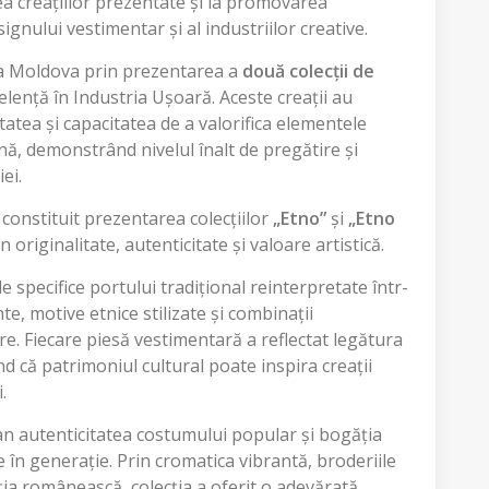
ea creațiilor prezentate și la promovarea
gnului vestimentar și al industriilor creative.
ca Moldova prin prezentarea a
două colecții de
celență în Industria Ușoară. Aceste creații au
tatea și capacitatea de a valorifica elementele
rnă, demonstrând nivelul înalt de pregătire și
ei.
onstituit prezentarea colecțiilor
„Etno”
și
„Etno
 originalitate, autenticitate și valoare artistică.
 specifice portului tradițional reinterpretate într-
e, motive etnice stilizate și combinații
re. Fiecare piesă vestimentară a reflectat legătura
d că patrimoniul cultural poate inspira creații
.
an autenticitatea costumului popular și bogăția
e în generație. Prin cromatica vibrantă, broderiile
iția românească, colecția a oferit o adevărată