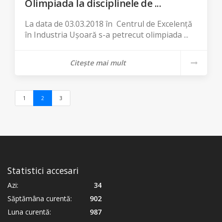
Olimpiada la disciplinele de ...
La data de 03.03.2018 în Centrul de Excelență
în Industria Ușoară s-a petrecut olimpiada ...
Citește mai mult
(current)
1
2
3
Statistici accesari
Azi:
34
Săptămâna curentă:
902
Luna curentă:
987