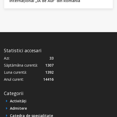
internațional „IA de Aur” din România
Statistici accesari
Azi:
33
Săptămâna curentă:
1307
Luna curentă:
1392
Anul curent:
14416
Categorii
Activități
Admitere
Catedra de specialitate