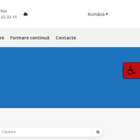
efon
Română
-22-33-15
re
Formare continuă
Contacte