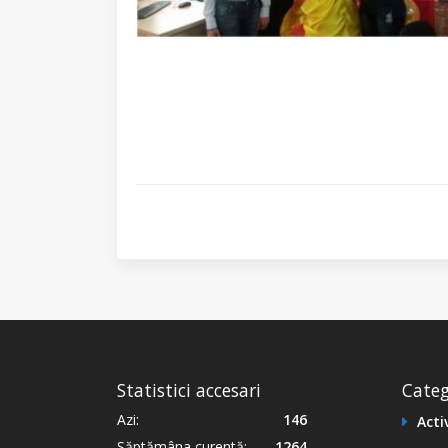
Statistici accesari
Categ
Azi:
146
Acti
Săptămâna curentă:
1264