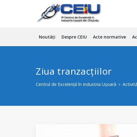
Noutăți
Despre CEIU
Acte normative
Ac
Ziua tranzacțiilor
Centrul de Excelență în Industria Ușoară
Activită
>