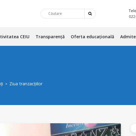
Tel
022
tivitatea CEIU
Transparență
Oferta educațională
Admite
ți
Ziua tranzacțiilor
>