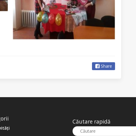
Share
orii
Căutare rapidă
vități