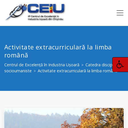
Activitate extracurriculară la limba
română
Centrul de Excelență în Industria Ușoară
Catedra disciplinelor
>
socioumaniste
Activitate extracurriculară la limba română
>