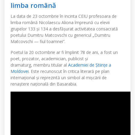
limba română
La data de 23 octombrie în incinta CEIU profesoara de
limba română Nicolaescu Aliona împreună cu elevii
grupelor 133 și 134 a desfășurat activitatea consacrată
poetului Dumitru Matcovschi cu genericul „Dumitru
Matcovschi — fiul toamnei”.
Poetul la 20 octombrie ar fi împlinit 78 de ani, a fost un
poet, prozator, academician, publicist și
dramaturg, membru titular al
Academiei de Științe a
Moldovei
. Este recunoscut în critica literară pe plan
internațional și reprezintă un simbol al mișcării de
renaștere națională din Basarabia.