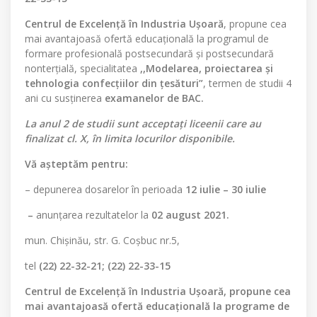
Centrul de Excelenţă în Industria Uşoară
, propune cea
mai avantajoasă ofertă educaţională la programul de
formare profesională postsecundară şi postsecundară
nonterţială, specialitatea
,,Modelarea, proiectarea şi
tehnologia confecţiilor din ţesături”
, termen de studii 4
ani cu susţinerea
examanelor de BAC.
La anul 2 de studii sunt acceptaţi liceenii care au
finalizat cl. X, în limita locurilor disponibile.
Vă aşteptăm pentru:
– depunerea dosarelor în perioada
12 iulie – 30 iulie
–
anunţarea rezultatelor la
02 august 2021.
mun. Chişinău, str. G. Coşbuc nr.5,
tel
(22) 22-32-21; (22) 22-33-15
Centrul de Excelenţă în Industria Uşoară, propune cea
mai avantajoasă ofertă educaţională la programe de