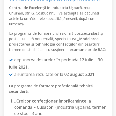
Centrul de Excelenţă în Industria Uşoară
, mun.
Chişinău, str. G. Coşbuc nr.5, Vă aşteaptă să depuneţi
actele la următoarele specialităţi/meserii, după cum
urmează:
La programul de formare profesională postsecundară şi
postsecundară nonterţială, specialitatea
,,Modelarea,
proiectarea şi tehnologia confecţiilor din ţesături”
,
termen de studii 4 ani cu susţinerea
examanelor de BAC:
depunerea dosarelor în perioada
12 iulie – 30
iulie 2021
,
anunţarea rezultatelor la
02 august 2021.
La programe de formare profesională tehnică
secundară:
,,Croitor confecţioner îmbrăcăminte la
comandă – Cusător”
(industria uşoară), termen
de studii 3 ani;