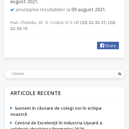
august 2021
,
anunţarea rezultatelor la
09 august 2021.
mun. Chişinău, str. G. Coşbuc nr.5, tel
(22) 22-32-21; (22)
22-33-15
Share
ARTICOLE RECENTE
Suntem în căutare de colegi noi în echipa
noastră
Centrul de Excelență în Industria Ușoară a
celebrat absolvirea Promoției 2026