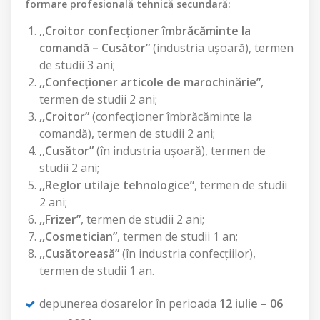
formare profesională tehnică secundară:
,,Croitor confecţioner îmbrăcăminte la
comandă – Cusător”
(industria uşoară), termen
de studii 3 ani;
,,Confecţioner articole de marochinărie”
,
termen de studii 2 ani;
,,Croitor”
(confecţioner îmbrăcăminte la
comandă), termen de studii 2 ani;
,,Cusător”
(în industria uşoară), termen de
studii 2 ani;
,,Reglor utilaje tehnologice”
, termen de studii
2 ani;
,,Frizer”
, termen de studii 2 ani;
,,Cosmetician”
, termen de studii 1 an;
,,Cusătoreasă”
(în industria confecţiilor),
termen de studii 1 an.
depunerea dosarelor în perioada
12 iulie – 06