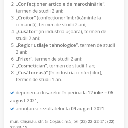
,,Confecţioner articole de marochinărie”
,
termen de studii 2 ani;
,,Croitor”
(confecţioner îmbrăcăminte la
comandă), termen de studii 2 ani;
,,Cusător”
(în industria uşoară), termen de
studii 2 ani;
,,Reglor utilaje tehnologice”
, termen de studii
2 ani;
,,Frizer”
, termen de studii 2 ani;
,,Cosmetician”
, termen de studii 1 an;
,,Cusătoreasă”
(în industria confecţiilor),
termen de studii 1 an.
depunerea dosarelor în perioada
12 iulie – 06
august 2021
,
anunţarea rezultatelor la
09 august 2021.
mun. Chişinău, str. G. Coşbuc nr.5, tel
(22) 22-32-21; (22)
22-33-15