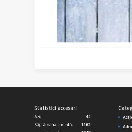
Statistici accesari
Categ
Azi:
44
Acti
Săptămâna curentă:
1162
Adm