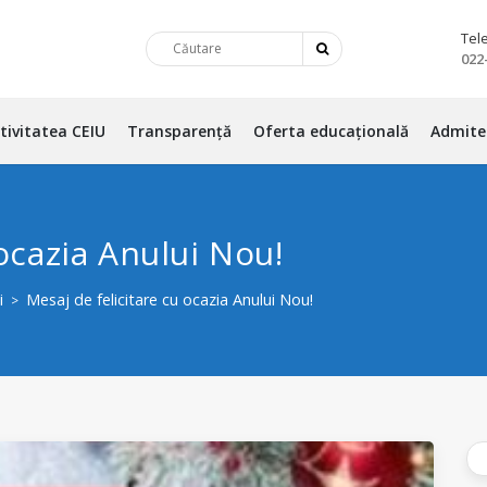
Tel
022
tivitatea CEIU
Transparență
Oferta educațională
Admite
 ocazia Anului Nou!
i
Mesaj de felicitare cu ocazia Anului Nou!
>