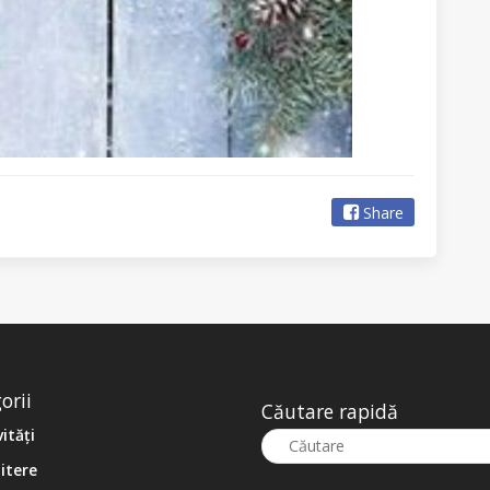
Share
orii
Căutare rapidă
vități
itere