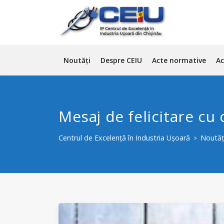
Noutăți
Despre CEIU
Acte normative
Ac
Mesaj de felicitare cu
Centrul de Excelență în Industria Ușoară
Noutăț
>