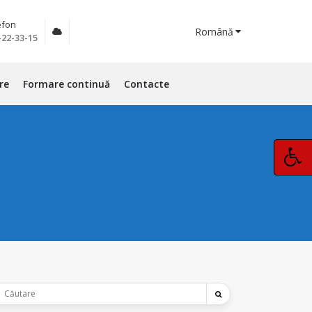
efon
Română
-22-33-15
re
Formare continuă
Contacte