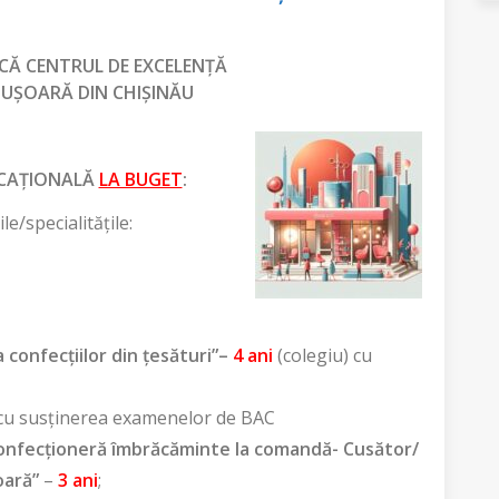
ICĂ CENTRUL DE EXCELENȚĂ
 UȘOARĂ DIN CHIȘINĂU
CAȚIONALĂ
LA BUGET
:
le/specialitățile:
 confecțiilor din ţesături”–
4 ani
(colegiu) cu
 cu susținerea examenelor de BAC
 confecționeră îmbrăcăminte la comandă- Cusător/
oară”
–
3 ani
;