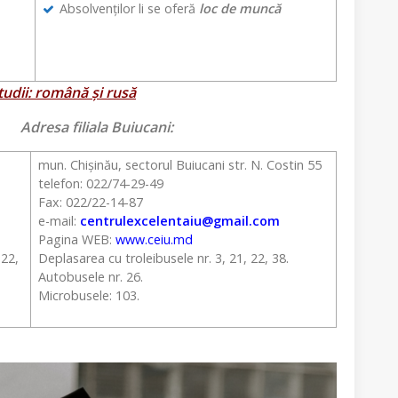
Absolvenților li se oferă
loc de muncă
udii: română și rusă
a filiala Buiucani:
mun. Chișinău, sectorul Buiucani str. N. Costin 55
telefon: 022/74-29-49
Fax: 022/22-14-87
e-mail:
centrulexcelentaiu@gmail.com
Pagina WEB:
www.ceiu.md
 22,
Deplasarea cu troleibusele nr. 3, 21, 22, 38.
Autobusele nr. 26.
Microbusele: 103.