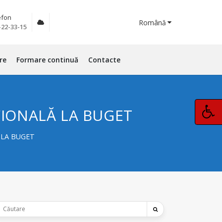
efon
Română
-22-33-15
re
Formare continuă
Contacte
AȚIONALĂ LA BUGET
Ă LA BUGET