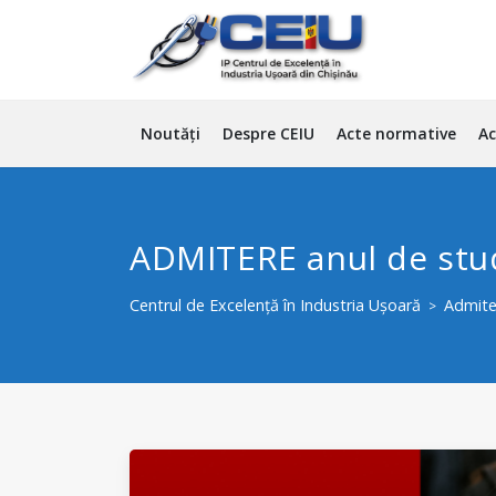
Noutăți
Despre CEIU
Acte normative
Ac
ADMITERE anul de st
Centrul de Excelență în Industria Ușoară
Admite
>