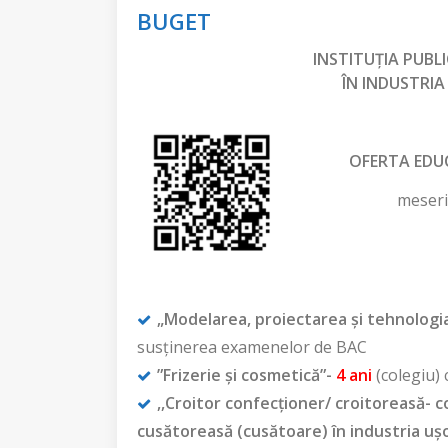
BUGET
INSTITUȚIA PUBL
ÎN INDUSTRIA
OFERTA EDU
meserii
„Modelarea, proiectarea şi tehnologia
susținerea examenelor de BAC
”Frizerie și cosmetică”-
4 ani
(colegiu)
,,Croitor confecționer/ croitoreasă-
cusătoreasă (cusătoare) în industria uș