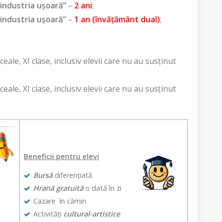
 industria ușoară”
–
2 ani
;
 industria ușoară”
–
1 an
(învățământ dual)
;
iceale, XI clase, inclusiv elevii care nu au susţinut
iceale, XI clase, inclusiv elevii care nu au susţinut
Beneficii pentru elevi
Bursă
diferențiată
Hrană gratuită
o dată în zi
Cazare în cămin
Activități
cultural-artistice