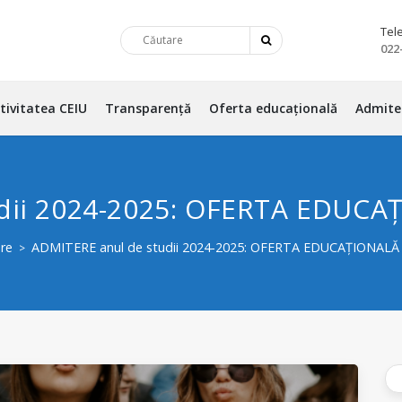
Tel
022
tivitatea CEIU
Transparență
Oferta educațională
Admite
udii 2024-2025: OFERTA EDUC
re
ADMITERE anul de studii 2024-2025: OFERTA EDUCAȚIONAL
>