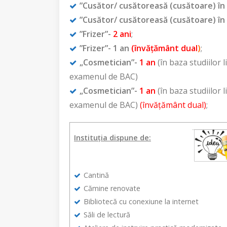
”Cusător/ cusătoreasă (cusătoare) în
”Cusător/ cusătoreasă (cusătoare) în
”Frizer”-
2 ani
;
”Frizer”-
1 an
(învățământ dual
)
;
„Cosmetician”-
1 an
(în baza studiilor l
examenul de BAC)
„Cosmetician”-
1 an
(în baza studiilor l
examenul de BAC)
(învățământ dual)
;
Institu
ț
ia dispune de:
Cantină
Cămine renovate
Bibliotecă cu conexiune la internet
Săli de lectură