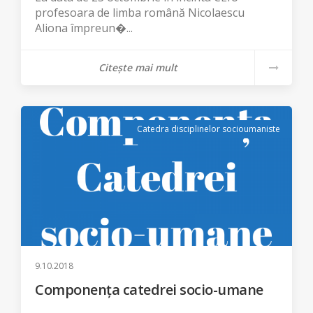
profesoara de limba română Nicolaescu
Aliona împreun�...
Citește mai mult
Catedra disciplinelor socioumaniste
9.10.2018
Componența catedrei socio-umane