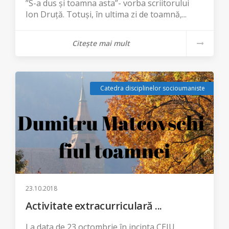
”S-a dus și toamna asta”- vorba scriitorului
Ion Druță. Totuși, în ultima zi de toamnă,...
Citește mai mult
Catedra disciplinelor socioumaniste
23.10.2018
Activitate extracurriculară ...
La data de 23 octombrie în incinta CEIU