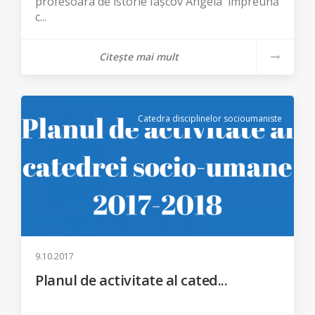
profesoara de istorie Iașcov Angela împreună
c...
Citește mai mult
Catedra disciplinelor socioumaniste
9.10.2017
Planul de activitate al cated...