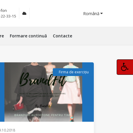
efon
Română
-22-33-15
re
Formare continuă
Contacte
Firma de exercițiu
9.10.2018