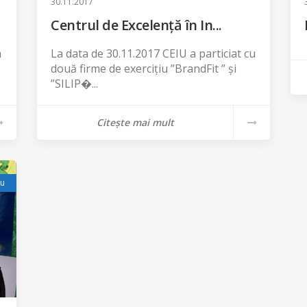
30.11.2017
Centrul de Excelență în In...
a
La data de 30.11.2017 CEIU a particiat cu
două firme de exercițiu ”BrandFit ” și
”SILIP�...
Citește mai mult
iu