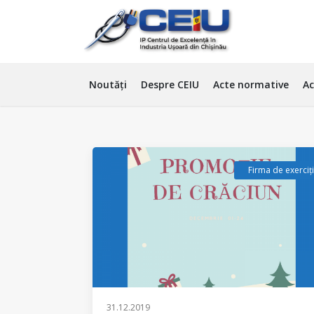
Noutăți
Despre CEIU
Acte normative
Ac
Firma de exerciț
31.12.2019