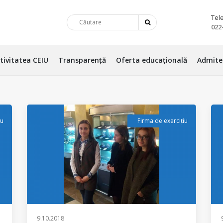
Tel
022
tivitatea CEIU
Transparență
Oferta educațională
Admite
iu
Firma de exercițiu
9.10.2018